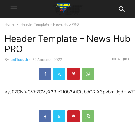
Home
Header Template - News Hub PRO
Header Template – News Hub
PRO
4
0
By
ant1south
-
22 Απριλίου 2022
eyJ0ZGNfaGVhZGVyX