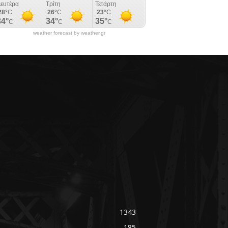
weather forecast by weather.gr
1343
185