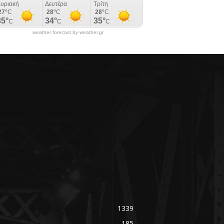
weather forecast by weather.gr
1339
185