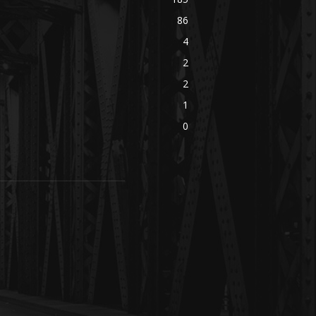
86
4
2
2
1
0