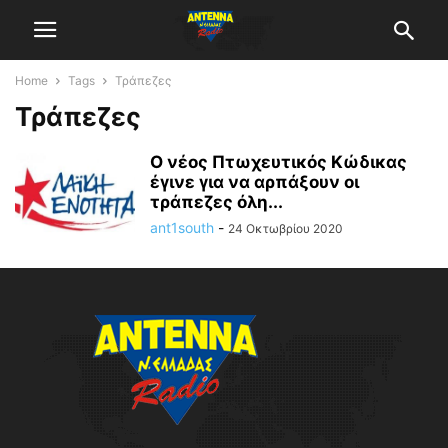
Home
Tags
Τράπεζες
Τράπεζες
Ο νέος Πτωχευτικός Κώδικας
έγινε για να αρπάξουν οι
τράπεζες όλη...
ant1south
-
24 Οκτωβρίου 2020