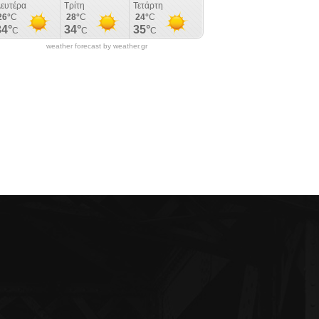
weather forecast by weather.gr