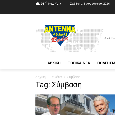
C
Σάββατο, 8 Αυγούστου, 2026
26
New York
Ant1S
ΑΡΧΙΚΗ
ΤΟΠΙΚΑ ΝΕΑ
ΠΟΛΙΤΙΣ
Αρχική
Ετικέτες
Σύμβαση
Tag: Σύμβαση