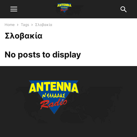
Home
Tags
Σλοβακία
Σλοβακία
No posts to display