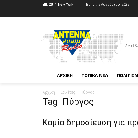
C
Πέμπτη, 6 Αυγούστου, 2026
26
New York
Ant1S
ΑΡΧΙΚΗ
ΤΟΠΙΚΑ ΝΕΑ
ΠΟΛΙΤΙΣ
Αρχική
Ετικέτες
Πύργος
Tag: Πύργος
Καμία δημοσίευση για π