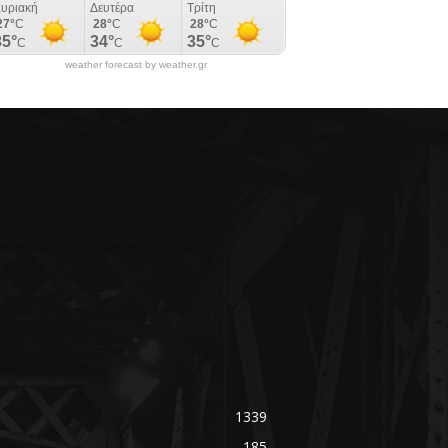
weather forecast by weather.gr
1339
185