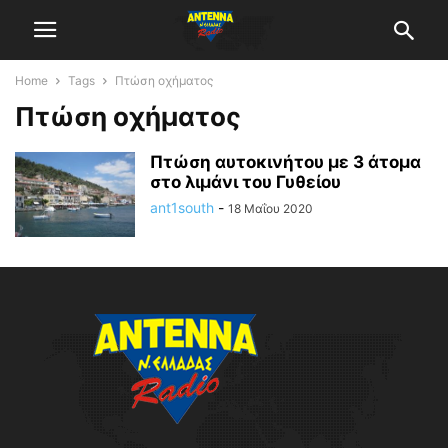
Home
Tags
Πτώση οχήματος
Πτώση οχήματος
Πτώση αυτοκινήτου με 3 άτομα
στο λιμάνι του Γυθείου
ant1south
-
18 Μαΐου 2020