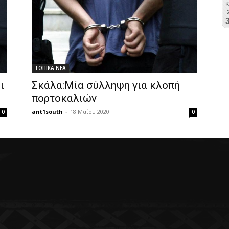
ΤΟΠΙΚΑ ΝΕΑ
ι
Σκάλα:Μία σύλληψη για κλοπή
πορτοκαλιών
ant1south
-
18 Μαΐου 2020
0
0