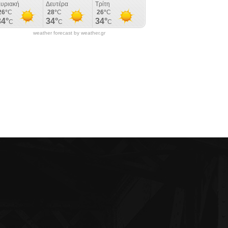
weather forecast by weather.gr