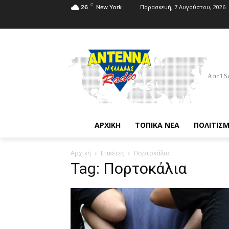
C
Παρασκευή, 7 Αυγούστου, 2026
26
New York
Ant1S
ΑΡΧΙΚΗ
ΤΟΠΙΚΑ ΝΕΑ
ΠΟΛΙΤΙΣ
Αρχική
Ετικέτες
Πορτοκάλια
Tag: Πορτοκάλια