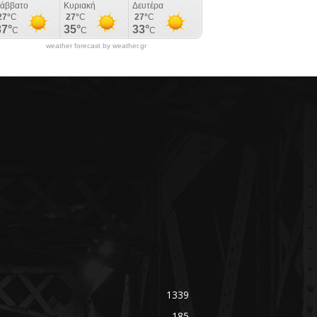
weather forecast by weather.gr
1339
185