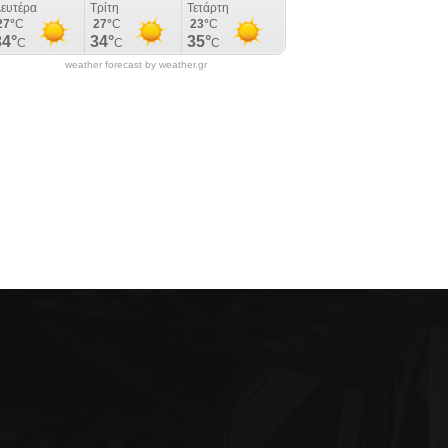
weather forecast by weather.gr