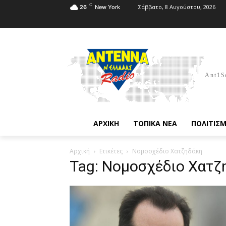
C
Σάββατο, 8 Αυγούστου, 2026
26
New York
Ant1S
ΑΡΧΙΚΗ
ΤΟΠΙΚΑ ΝΕΑ
ΠΟΛΙΤΙΣ
Αρχική
Ετικέτες
Νομοσχέδιο Χατζηδάκη
Tag: Νομοσχέδιο Χατζ