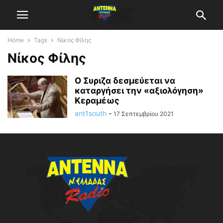
Home
Tags
Νίκος Φίλης
Νίκος Φίλης
Ο Συριζα δεσμεύεται να
καταργήσει την «αξιολόγηση»
Κεραμέως
ant1south
-
17 Σεπτεμβρίου 2021