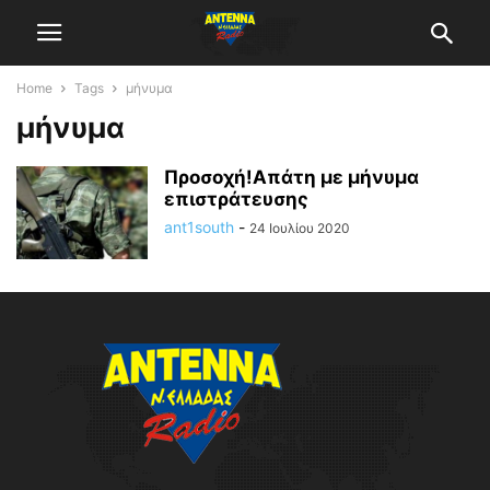
Home
Tags
μήνυμα
μήνυμα
Προσοχή!Απάτη με μήνυμα
επιστράτευσης
ant1south
-
24 Ιουλίου 2020