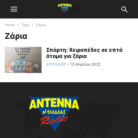
Home
Tags
Ζάρια
Ζάρια
Σπάρτη: Χειροπέδες σε επτά
άτομα για ζάρια
ant1south
-
12 Απριλίου 2022