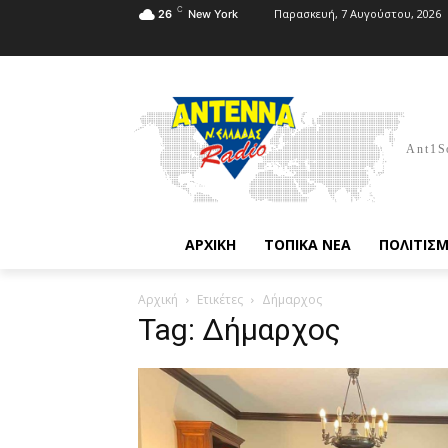
C
Παρασκευή, 7 Αυγούστου, 2026
26
New York
Ant1S
ΑΡΧΙΚΗ
ΤΟΠΙΚΑ ΝΕΑ
ΠΟΛΙΤΙΣ
Αρχική
Ετικέτες
Δήμαρχος
Tag: Δήμαρχος