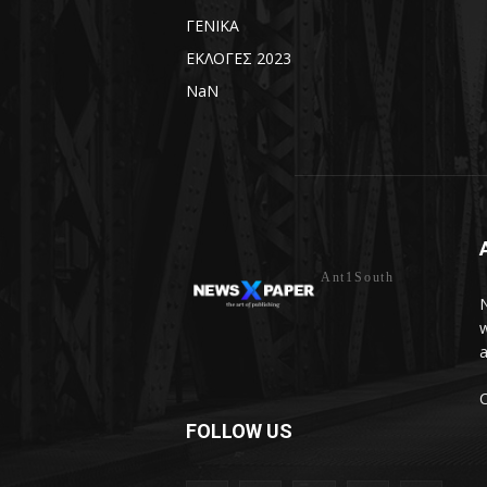
ΓΕΝΙΚΑ
ΕΚΛΟΓΕΣ 2023
NaN
Ant1South
N
w
a
C
FOLLOW US