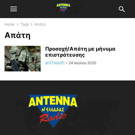
Home
Tags
Απάτη
Απάτη
Προσοχή!Απάτη με μήνυμα
επιστράτευσης
ant1south
-
24 Ιουλίου 2020