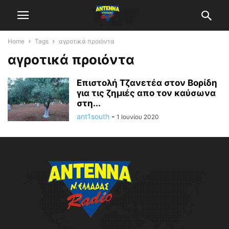
Home
Tags
αγροτικά προιόντα
αγροτικά προιόντα
Επιστολή Τζανετέα στον Βορίδη
για τις ζημιές απο τον καύσωνα
στη...
ant1south
-
1 Ιουνίου 2020