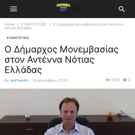
Home
ΣΥΝΕΝΤΕΥΞΕΙΣ
O Δήμαρχος Μονεμβασίας στον Αντέννα
Νότιας Ελλάδας
ΣΥΝΕΝΤΕΥΞΕΙΣ
O Δήμαρχος Μονεμβασίας
στον Αντέννα Νότιας
Ελλάδας
1833
0
By
ant1south
-
18 Δεκεμβρίου 2020