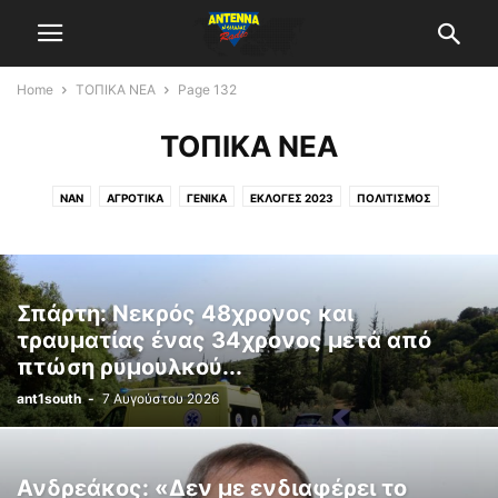
Home
ΤΟΠΙΚΑ ΝΕΑ
Page 132
ΤΟΠΙΚΑ ΝΕΑ
NAN
ΑΓΡΟΤΙΚΑ
ΓΕΝΙΚΑ
ΕΚΛΟΓΕΣ 2023
ΠΟΛΙΤΙΣΜΟΣ
ΣΥΝΕΝΤΕΥΞΕΙΣ
ΤΟΠΙΚΑ ΝΕΑ
ΧΩΡΊΣ ΚΑΤΗΓΟΡΊΑ
Σπάρτη: Νεκρός 48χρονος και
τραυματίας ένας 34χρονος μετά από
πτώση ρυμουλκού...
ant1south
-
7 Αυγούστου 2026
Ανδρεάκος: «Δεν με ενδιαφέρει το