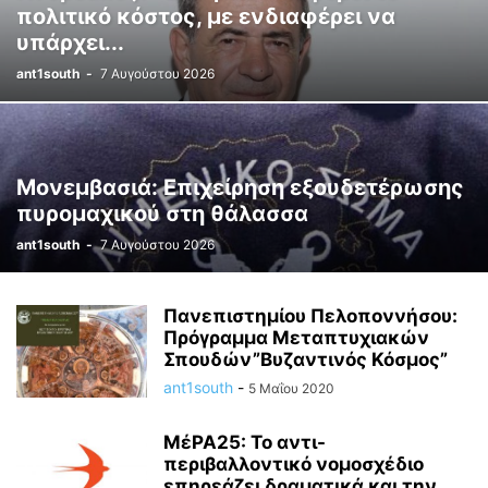
πολιτικό κόστος, με ενδιαφέρει να
υπάρχει...
ant1south
-
7 Αυγούστου 2026
Μονεμβασιά: Επιχείρηση εξουδετέρωσης
πυρομαχικού στη θάλασσα
ant1south
-
7 Αυγούστου 2026
Πανεπιστημίου Πελοποννήσου:
Πρόγραμμα Μεταπτυχιακών
Σπουδών”Βυζαντινός Κόσμος”
ant1south
-
5 Μαΐου 2020
MέΡΑ25: Το αντι-
περιβαλλοντικό νομοσχέδιο
επηρεάζει δραματικά και την