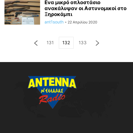
Ενα μικρό οπλοστάσιο
ανακάλυψαν οι Αστυνομικοί στο
Ξηροκάμπι
ant1south
-
22 Απριλίου 2020
131
132
133