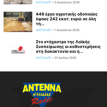
ant1south
-
5 Αυγούστου 2026
446 έργα αγροτικής οδοποιίας
ύψους 242 εκατ. ευρώ σε όλη
τη...
ant1south
-
1 Αυγούστου 2026
Στο στόχαστρο της Λαϊκής
Συσπείρωσης οι καθυστερήσεις
στη δακοκτονία και η...
ant1south
-
23 Ιουλίου 2026