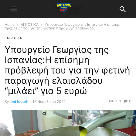
Home
ΑΓΡΟΤΙΚΑ
Υπουργείο Γεωργίας της Ισπανίας:H επίσημη
πρόβλεψή του για την φετινή παραγωγή ελαιολάδου...
ΑΓΡΟΤΙΚΑ
Υπουργείο Γεωργίας της
Ισπανίας:H επίσημη
πρόβλεψή του για την φετινή
παραγωγή ελαιολάδου
“μιλάει” για 5 ευρώ
618
0
By
ant1south
-
15 Νοεμβρίου 2022