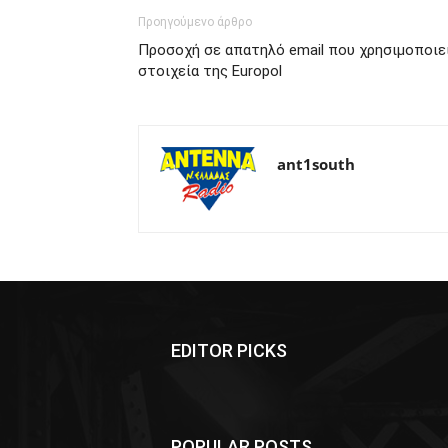
Προηγούμενο άρθρο
Προσοχή σε απατηλό email που χρησιμοποιε
στοιχεία της Europol
ant1south
EDITOR PICKS
POPULAR POSTS