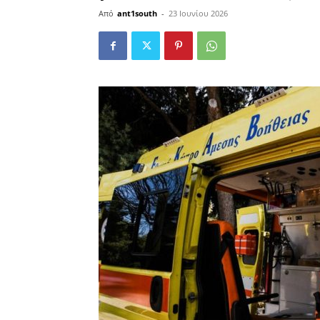
Από
ant1south
-
23 Ιουνίου 2026