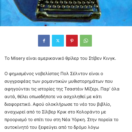
Το Misery είναι αμερικανικό θρίλερ του Στίβεν Κινγκ.
Ο φημισμένος νοβελίστας Πολ Σέλντον είναι ο
συγγραφέας των ρομαντικών μυθιστορημάτων που
αφηγούνται τις ιστορίες της Τσαστέιν Μίζερι. Παρ’ όλα
αυτά, θέλει οπωσδήποτε να ασχοληθεί με κάτι
διαφορετικό. Αφού ολοκλήρωσε το νέο του βιβλίο,
αναχωρεί από το Σίλβερ Κρικ στο Κολοράντο με
προορισμό το σπίτι του στη Νέα Υόρκη. Στην πορεία το
αυτοκίνητό του ξεφεύγει από το δρόμο λόγω