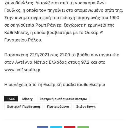
χιονοθύελλας. Διασώζεται από τη νοσοκόμα Άννι
Γουίλκς, η οποία τον πηγαίνει στο απομονωμένο σπίτι της.
Στην κινηματογραφική του εκδοχή παραγωγής του 1990
σε σκηνοθεσία Ρομπ Ράινερ, ξεχώρισε η ερμηνεία της
Κάθι Μπέιτς, η οποία βραβεύτηκε με το Όσκαρ Α’
Γυναικείου Ρόλου.
Παρασκευή 22/1/2021 στις 21.00 το βράδυ συντονιστείτε
στον Αντέννα Νότιας Ελλάδας στους 97.2 και στο
www.ant1south.gr
Η συνέχεια από τη θεατρική ομαδα ιασθε θεατρω
TAGS
Misery
θεατρική ομαδα ιασθε θεατρω
Θεατρική Παράσταση
Προτεινόμενα
Στιβεν Κινγκ