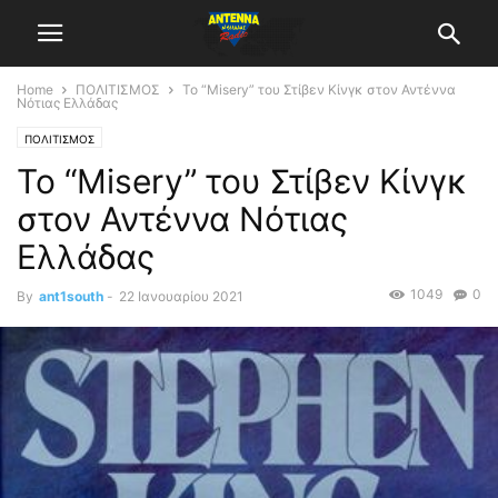
Home
ΠΟΛΙΤΙΣΜΟΣ
Το “Misery” του Στίβεν Κίνγκ στον Αντέννα
Νότιας Ελλάδας
ΠΟΛΙΤΙΣΜΟΣ
Το “Misery” του Στίβεν Κίνγκ
στον Αντέννα Νότιας
Ελλάδας
1049
0
By
ant1south
-
22 Ιανουαρίου 2021