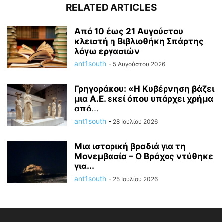
RELATED ARTICLES
Από 10 έως 21 Αυγούστου
κλειστή η Βιβλιοθήκη Σπάρτης
λόγω εργασιών
ant1south
-
5 Αυγούστου 2026
Γρηγοράκου: «Η Κυβέρνηση βάζει
μια Α.Ε. εκεί όπου υπάρχει χρήμα
από...
ant1south
-
28 Ιουλίου 2026
Μια ιστορική βραδιά για τη
Μονεμβασία – Ο Βράχος ντύθηκε
για...
ant1south
-
25 Ιουλίου 2026