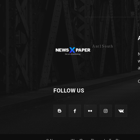
Ant1South
w
a
FOLLOW US