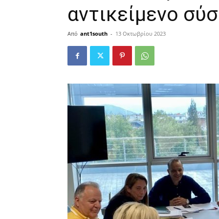
αντικείμενο σύ
Από
ant1south
-
13 Οκτωβρίου 2023