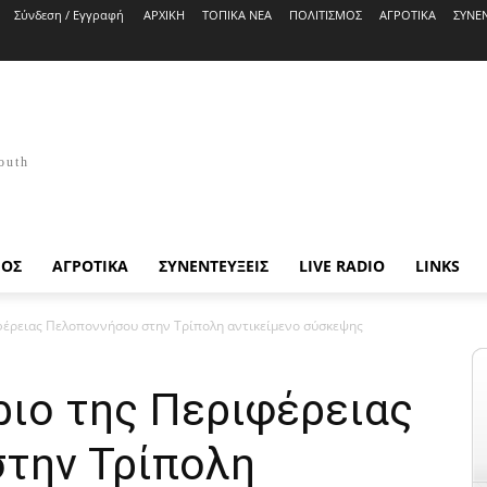
Σύνδεση / Εγγραφή
ΑΡΧΙΚΗ
ΤΟΠΙΚΑ ΝΕΑ
ΠΟΛΙΤΙΣΜΟΣ
ΑΓΡΟΤΙΚΑ
ΣΥΝΕΝ
outh
ΜΟΣ
ΑΓΡΟΤΙΚΑ
ΣΥΝΕΝΤΕΥΞΕΙΣ
LIVE RADIO
LINKS
ιφέρειας Πελοποννήσου στην Τρίπολη αντικείμενο σύσκεψης
ριο της Περιφέρειας
την Τρίπολη