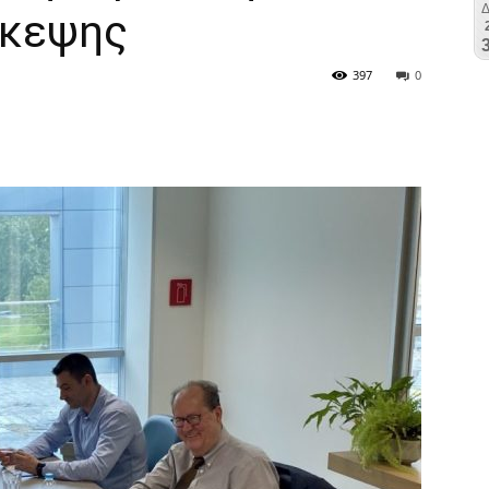
σκεψης
397
0