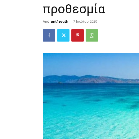
προθεσμία
Από
ant1south
-
7 Ιουλίου 2020