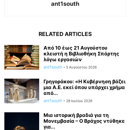
ant1south
RELATED ARTICLES
Από 10 έως 21 Αυγούστου
κλειστή η Βιβλιοθήκη Σπάρτης
λόγω εργασιών
ant1south
-
5 Αυγούστου 2026
Γρηγοράκου: «Η Κυβέρνηση βάζει
μια Α.Ε. εκεί όπου υπάρχει χρήμα
από...
ant1south
-
28 Ιουλίου 2026
Μια ιστορική βραδιά για τη
Μονεμβασία – Ο Βράχος ντύθηκε
για...