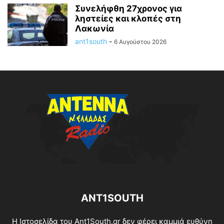
Συνελήφθη 27χρονος για
ληστείες και κλοπές στη
Λακωνία
ant1south
-
6 Αυγούστου 2026
ANT1SOUTH
Η Ιστοσελίδα του Ant1South.gr δεν φέρει καμμιά ευθύνη