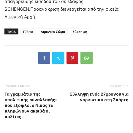
απαγόρευσης εισόδου του σε έδαφος
SCHENGEN.Προανάκριση διενεργείται από την οικεία
Λιμενική Αρχή.
TAGS
Γύθειο
Λιμενικό Σώμα
Σύλληψη
Previous article
Next article
Τα γραμμάτια της
Σύλληψη ενός 27χρονου για
«πολιτικής συναλλαγής»
ναρκωτικά στη Σπάρτη
που εξοφλεί ο Νίκας τα
πληρώνουν ακριβά οι
πολίτες