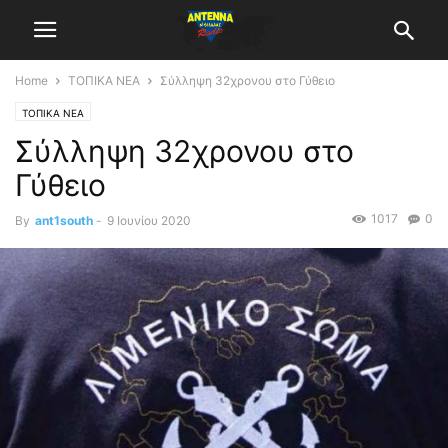
Home
ΤΟΠΙΚΑ ΝΕΑ
Σύλληψη 32χρονου στο Γύθειο
ΤΟΠΙΚΑ ΝΕΑ
Σύλληψη 32χρονου στο
Γύθειο
1017
0
By
ant1south
-
9 Ιουνίου 2020