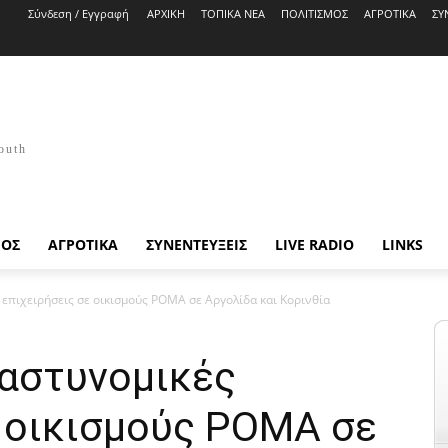
Σύνδεση / Εγγραφή
ΑΡΧΙΚΗ
ΤΟΠΙΚΑ ΝΕΑ
ΠΟΛΙΤΙΣΜΟΣ
ΑΓΡΟΤΙΚΑ
ΣΥ
outh
ΜΟΣ
ΑΓΡΟΤΙΚΑ
ΣΥΝΕΝΤΕΥΞΕΙΣ
LIVE RADIO
LINKS
 επιχειρήσεις σε οικισμούς ΡΟΜΑ σε Αργολίδα και Κορινθία
 αστυνομικές
ε οικισμούς ΡΟΜΑ σε