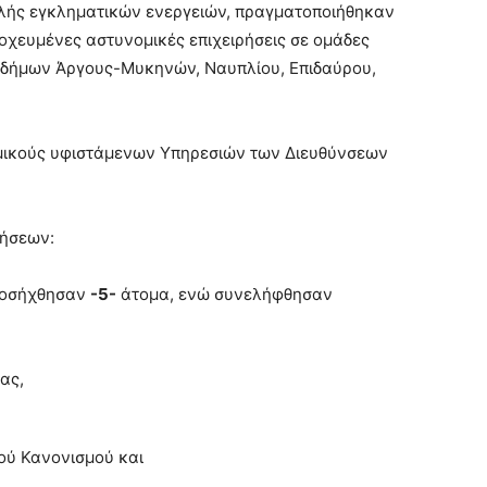
ολής εγκληματικών ενεργειών, πραγματοποιήθηκαν
τοχευμένες αστυνομικές επιχειρήσεις σε ομάδες
ν δήμων Άργους-Μυκηνών, Ναυπλίου, Επιδαύρου,
ομικούς υφιστάμενων Υπηρεσιών των Διευθύνσεων
ρήσεων:
ροσήχθησαν
-5-
άτομα, ενώ συνελήφθησαν
ας,
ού Κανονισμού και