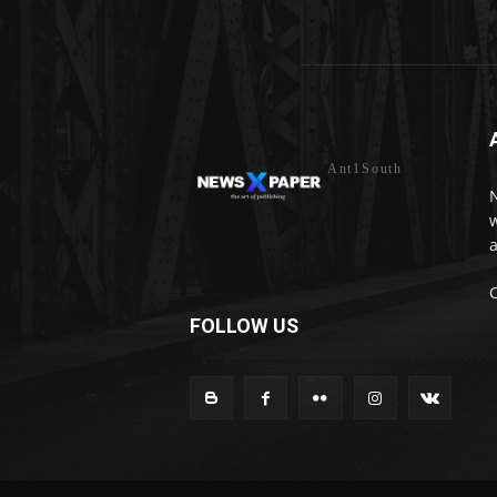
Ant1South
w
a
FOLLOW US