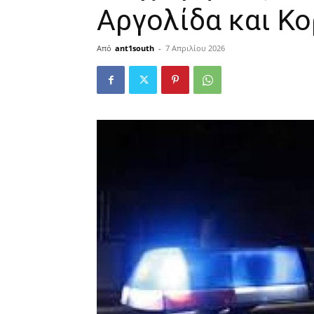
Αργολίδα και Κο
Από
ant1south
-
7 Απριλίου 2026