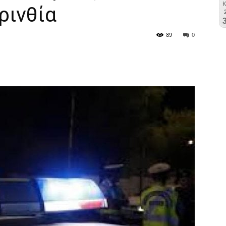
ρινθία
89
0