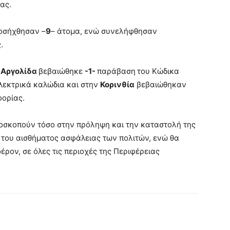
ας.
ροσήχθησαν –
9
– άτομα, ενώ συνελήφθησαν
.
ν
Αργολίδα
βεβαιώθηκε
-1-
παράβαση
του Κώδικα
εκτρικά καλώδια και στην
Κορινθία
βεβαιώθηκαν
ορίας.
αποσκοπούν τόσο στην πρόληψη και την καταστολή της
 του αισθήματος ασφάλειας των πολιτών, ενώ θα
έρον, σε όλες τις περιοχές της Περιφέρειας