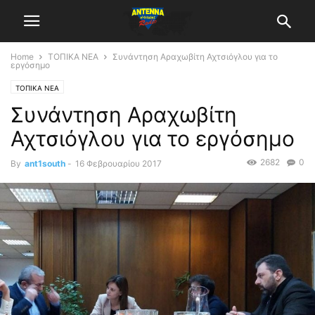
Home
ΤΟΠΙΚΑ ΝΕΑ
Συνάντηση Αραχωβίτη Αχτσιόγλου για το
εργόσημο
ΤΟΠΙΚΑ ΝΕΑ
Συνάντηση Αραχωβίτη
Αχτσιόγλου για το εργόσημο
2682
0
By
ant1south
-
16 Φεβρουαρίου 2017