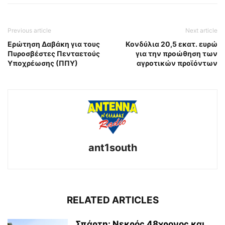
Previous article
Next article
Ερώτηση Δαβάκη για τους
Κονδύλια 20,5 εκατ. ευρώ
Πυροσβέστες Πενταετούς
για την προώθηση των
Υποχρέωσης (ΠΠΥ)
αγροτικών προϊόντων
ant1south
RELATED ARTICLES
Σπάρτη: Νεκρός 48χρονος και