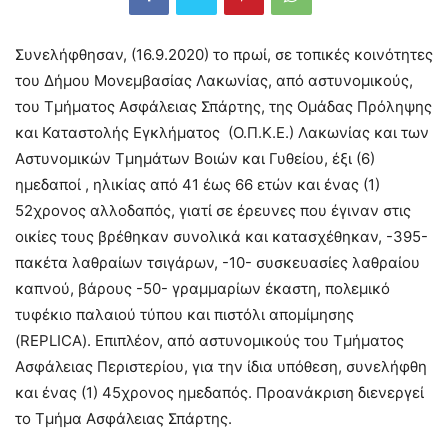
Συνελήφθησαν, (16.9.2020) το πρωί, σε τοπικές κοινότητες
του Δήμου Μονεμβασίας Λακωνίας, από αστυνομικούς,
του Τμήματος Ασφάλειας Σπάρτης, της Ομάδας Πρόληψης
και Καταστολής Εγκλήματος (Ο.Π.Κ.Ε.) Λακωνίας και των
Αστυνομικών Τμημάτων Βοιών και Γυθείου, έξι (6)
ημεδαποί , ηλικίας από 41 έως 66 ετών και ένας (1)
52χρονος αλλοδαπός, γιατί σε έρευνες που έγιναν στις
οικίες τους βρέθηκαν συνολικά και κατασχέθηκαν, -395-
πακέτα λαθραίων τσιγάρων, -10- συσκευασίες λαθραίου
καπνού, βάρους -50- γραμμαρίων έκαστη, πολεμικό
τυφέκιο παλαιού τύπου και πιστόλι απομίμησης
(REPLICA). Επιπλέον, από αστυνομικούς του Τμήματος
Ασφάλειας Περιστερίου, για την ίδια υπόθεση, συνελήφθη
και ένας (1) 45χρονος ημεδαπός. Προανάκριση διενεργεί
το Τμήμα Ασφάλειας Σπάρτης.