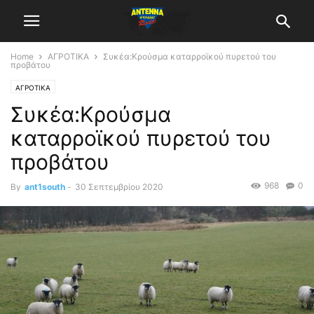
Home
ΑΓΡΟΤΙΚΑ
Συκέα:Κρούσμα καταρροϊκού πυρετού του
προβάτου
ΑΓΡΟΤΙΚΑ
Συκέα:Κρούσμα
καταρροϊκού πυρετού του
προβάτου
968
0
By
ant1south
-
30 Σεπτεμβρίου 2020