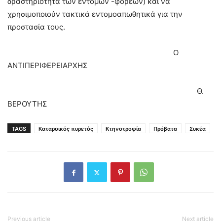
δραστηριότητα των εντόμων -φορέων) και να
χρησιμοποιούν τακτικά εντομοαπωθητικά για την
προστασία τους.
Ο
ΑΝΤΙΠΕΡΙΦΕΡΕΙΑΡΧΗΣ
Θ.
ΒΕΡΟΥΤΗΣ
TAGS
Καταροικός πυρετός
Κτηνοτροφία
Πρόβατα
Συκέα
Previous article
Next article