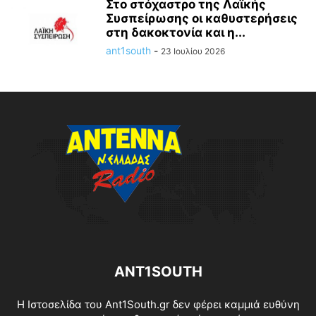
Στο στόχαστρο της Λαϊκής
Συσπείρωσης οι καθυστερήσεις
στη δακοκτονία και η...
ant1south
-
23 Ιουλίου 2026
ANT1SOUTH
Η Ιστοσελίδα του Ant1South.gr δεν φέρει καμμιά ευθύνη