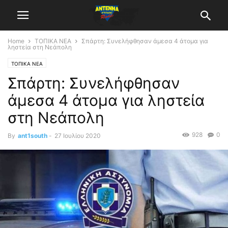
Home
ΤΟΠΙΚΑ ΝΕΑ
Σπάρτη: Συνελήφθησαν άμεσα 4 άτομα για
ληστεία στη Νεάπολη
ΤΟΠΙΚΑ ΝΕΑ
Σπάρτη: Συνελήφθησαν
άμεσα 4 άτομα για ληστεία
στη Νεάπολη
928
0
By
ant1south
-
27 Ιουλίου 2020