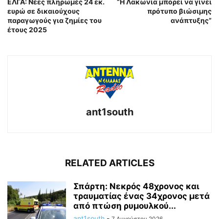
ΕΛΓΑ: Νέες πληρωμές 24 εκ.
“Η Λακωνία μπορεί να γίνει
ευρώ σε δικαιούχους
πρότυπο βιώσιμης
παραγωγούς για ζημίες του
ανάπτυξης”
έτους 2025
ant1south
RELATED ARTICLES
Σπάρτη: Νεκρός 48χρονος και
τραυματίας ένας 34χρονος μετά
από πτώση ρυμουλκού...
ant1south
-
7 Αυγούστου 2026