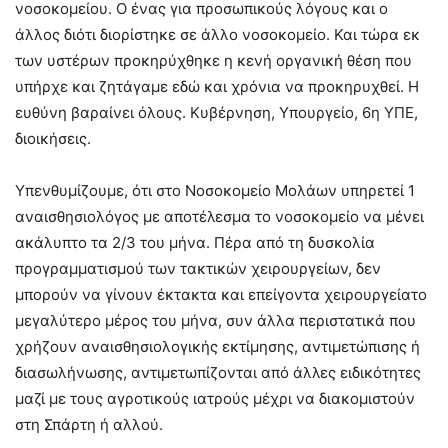
νοσοκομείου. O ένας για προσωπικούς λόγους και ο
άλλος διότι διορίστηκε σε άλλο νοσοκομείο. Και τώρα εκ
των υστέρων προκηρύχθηκε η κενή οργανική θέση που
υπήρχε και ζητάγαμε εδώ και χρόνια να προκηρυχθεί. Η
ευθύνη βαραίνει όλους. Κυβέρνηση, Υπουργείο, 6η ΥΠΕ,
διοικήσεις.
Υπενθυμίζουμε, ότι στο Νοσοκομείο Μολάων υπηρετεί 1
αναισθησιολόγος
με αποτέλεσμα
το νοσοκομείο να μένει
ακάλυπτο τα 2/3 του μήνα
. Πέρα από τη δυσκολία
προγραμματισμού των τακτικών χειρουργείων, δεν
μπορούν να γίνουν έκτακτα και επείγοντα χειρουργεία
το
μεγαλύτερο μέρος του μήνα
,
συν
άλλα περιστατικά που
χρήζουν αναισθησιολογικής εκτίμησης, αντιμετώπισης ή
διασωλήνωσης, αντιμετωπίζονται από άλλες ειδικότητες
μαζί με τους αγροτικούς ιατρούς μέχρι να διακομιστούν
στη Σπάρτη ή αλλού.