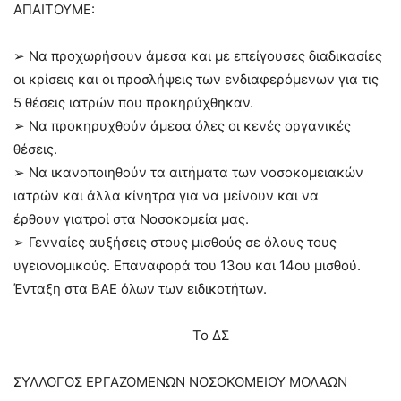
ΑΠΑΙΤΟΥΜΕ:
➢
Να
προχωρήσουν άμεσα και με επείγουσες διαδικασίες
οι κρίσεις και οι προσλήψεις των ενδιαφερόμενων για τις
5 θέσεις
ιατρών
που προκηρύχθηκαν
.
➢
Να προκηρυχθούν άμεσα όλες οι κενές οργανικές
θέσεις.
➢
Να
ικανοποιηθούν τα αιτήματα των νοσοκομειακών
ιατρών
και άλλα κίνητρα για να μείνουν
και να
έρθουν
γιατροί
στα Νοσοκομεία μας.
➢
Γενναίες α
υξήσεις στους μισθούς σ
ε όλους τους
υγειονομικούς.
Επαναφορά του 13ου και 14ου μισθού.
Ένταξη στα ΒΑΕ όλων των ειδικοτήτων.
Τ
ο
ΔΣ
ΣΥΛΛΟΓΟΣ ΕΡΓΑΖΟΜΕΝΩΝ ΝΟΣΟΚΟΜΕΙΟΥ ΜΟΛΑΩΝ