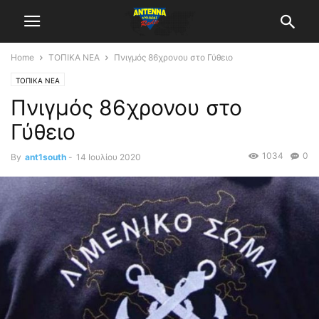
Home
ΤΟΠΙΚΑ ΝΕΑ
Πνιγμός 86χρονου στο Γύθειο
ΤΟΠΙΚΑ ΝΕΑ
Πνιγμός 86χρονου στο
Γύθειο
1034
0
By
ant1south
-
14 Ιουλίου 2020