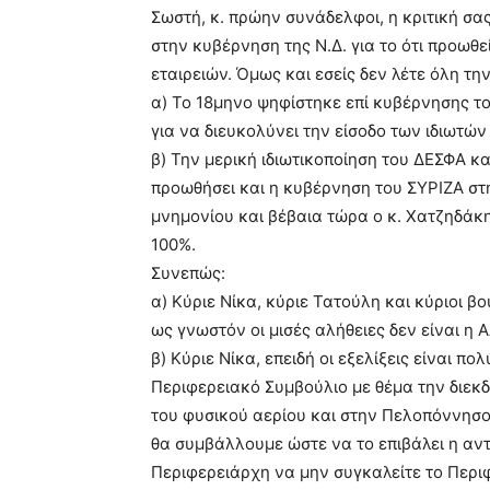
Σωστή, κ. πρώην συνάδελφοι, η κριτική σα
στην κυβέρνηση της Ν.Δ. για το ότι προωθ
εταιρειών. Όμως και εσείς δεν λέτε όλη τη
α) Το 18μηνο ψηφίστηκε επί κυβέρνησης το
για να διευκολύνει την είσοδο των ιδιωτών
β) Την μερική ιδιωτικοποίηση του ΔΕΣΦΑ κ
προωθήσει και η κυβέρνηση του ΣΥΡΙΖΑ στ
μνημονίου και βέβαια τώρα ο κ. Χατζηδάκ
100%.
Συνεπώς:
α) Κύριε Νίκα, κύριε Τατούλη και κύριοι β
ως γνωστόν οι μισές αλήθειες δεν είναι η 
β) Κύριε Νίκα, επειδή οι εξελίξεις είναι π
Περιφερειακό Συμβούλιο με θέμα την διεκ
του φυσικού αερίου και στην Πελοπόννησο.
θα συμβάλλουμε ώστε να το επιβάλει η αντ
Περιφερειάρχη να μην συγκαλείτε το Περι