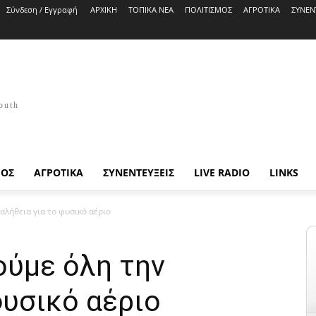
Σύνδεση / Εγγραφή
ΑΡΧΙΚΗ
ΤΟΠΙΚΑ ΝΕΑ
ΠΟΛΙΤΙΣΜΟΣ
ΑΓΡΟΤΙΚΑ
ΣΥΝΕΝ
outh
ΜΟΣ
ΑΓΡΟΤΙΚΑ
ΣΥΝΕΝΤΕΥΞΕΙΣ
LIVE RADIO
LINKS
αλήθεια για το φυσικό αέριο
ούμε όλη την
φυσικό αέριο