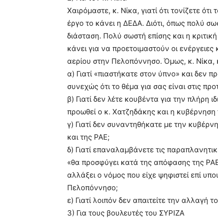
Χαιρόμαστε, κ. Νίκα, γιατί ότι τονίζετε ότ
έργο το κάνει η ΔΕΔΑ. Διότι, όπως πολύ σω
διάσταση. Πολύ σωστή επίσης και η κριτική
κάνει για να προετοιμαστούν οι ενέργειες 
αερίου στην Πελοπόννησο. Όμως, κ. Νίκα, κ
α) Γιατί «πιαστήκατε στον ύπνο» και δεν π
συνεχώς ότι το θέμα για σας είναι στις προ
β) Γιατί δεν λέτε κουβέντα για την πλήρη 
προωθεί ο κ. Χατζηδάκης και η κυβέρνηση τ
γ) Γιατί δεν συναντηθήκατε με την κυβέρν
και της ΡΑΕ;
δ) Γιατί επαναλαμβάνετε τις παραπλανητικέ
«θα προσφύγει κατά της απόφασης της ΡΑΕ»,
αλλάξει ο νόμος που είχε ψηφιστεί επί υπο
Πελοπόννησο;
ε) Γιατί λοιπόν δεν απαιτείτε την αλλαγή τ
3) Για τους βουλευτές του ΣΥΡΙΖΑ