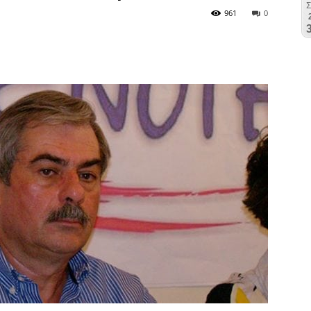
961
0