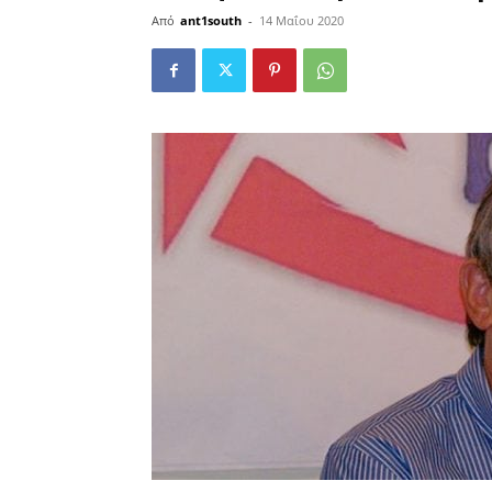
Από
ant1south
-
14 Μαΐου 2020