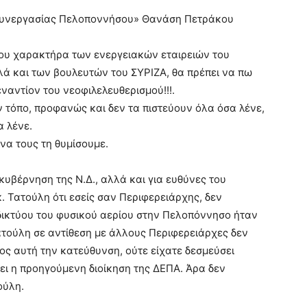
 Συνεργασίας Πελοποννήσου» Θανάση Πετράκου
ιου χαρακτήρα των ενεργειακών εταιρειών του
λά και των βουλευτών του ΣΥΡΙΖΑ, θα πρέπει να πω
αντίον του νεοφιλελευθερισμού!!!.
ν τόπο, προφανώς και δεν τα πιστεύουν όλα όσα λένε,
α λένε.
να τους τη θυμίσουμε.
κυβέρνηση της Ν.Δ., αλλά και για ευθύνες του
. Τατούλη ότι εσείς σαν Περιφερειάρχης, δεν
 δικτύου του φυσικού αερίου στην Πελοπόννησο ήταν
Τατούλη σε αντίθεση με άλλους Περιφερειάρχες δεν
ρος αυτή την κατεύθυνση, ούτε είχατε δεσμεύσει
ει η προηγούμενη διοίκηση της ΔΕΠΑ. Άρα δεν
ούλη.