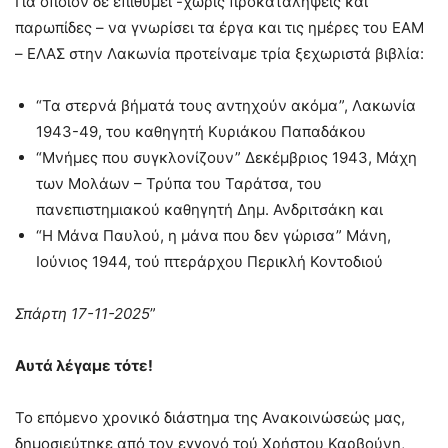
Για όποιον δε επιθυμεί -χωρίς προκαταλήψεις και
παρωπίδες – να γνωρίσει τα έργα και τις ημέρες του ΕΑΜ
– ΕΛΑΣ στην Λακωνία προτείναμε τρία ξεχωριστά βιβλία:
“Τα στερνά βήματά τους αντηχούν ακόμα”, Λακωνία
1943-49, του καθηγητή Κυριάκου Παπαδάκου
“Μνήμες που συγκλονίζουν” Δεκέμβριος 1943, Μάχη
των Μολάων – Τρύπα του Ταράτσα, του
πανεπιστημιακού καθηγητή Δημ. Ανδριτσάκη και
“Η Μάνα Παυλού, η μάνα που δεν γώρισα” Μάνη,
Ιούνιος 1944, τού πτεράρχου Περικλή Κοντοδιού
Σπάρτη 17-11-2025
”
Αυτά λέγαμε τότε!
Το επόμενο χρονικό διάστημα της Ανακοινώσεώς μας,
δημοσιεύτηκε από τον εγγονό τού Χρήστου Καρβούνη,