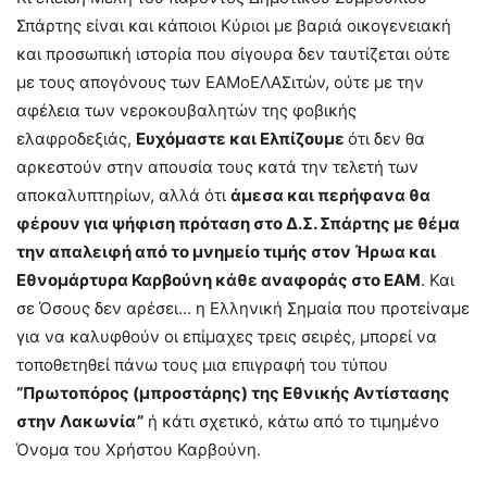
Σπάρτης είναι και κάποιοι Κύριοι με βαριά οικογενειακή
και προσωπική ιστορία που σίγουρα δεν ταυτίζεται ούτε
με τους απογόνους των ΕΑΜοΕΛΑΣιτών, ούτε με την
αφέλεια των νεροκουβαλητών της φοβικής
ελαφροδεξιάς,
Ευχόμαστε και Ελπίζουμε
ότι δεν θα
αρκεστούν στην απουσία τους κατά την τελετή των
αποκαλυπτηρίων, αλλά ότι
άμεσα και περήφανα θα
φέρουν για ψήφιση πρόταση στο Δ.Σ. Σπάρτης με θέμα
την απαλειφή από το μνημείο τιμής στον Ήρωα και
Εθνομάρτυρα Καρβούνη κάθε αναφοράς στο ΕΑΜ
. Και
σε Όσους δεν αρέσει… η Ελληνική Σημαία που προτείναμε
για να καλυφθούν οι επίμαχες τρεις σειρές, μπορεί να
τοποθετηθεί πάνω τους μια επιγραφή του τύπου
“Πρωτοπόρος (μπροστάρης) της Εθνικής Αντίστασης
στην Λακωνία”
ή κάτι σχετικό, κάτω από το τιμημένο
Όνομα του Χρήστου Καρβούνη.