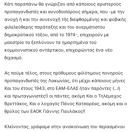
Κάτι παραπάνω θα γνώριζαν από κάποιους αριστερούς
προπαγανδιστές και συνοδοιπόρους σήμερα, που -με την
ανοχή ή και την συνενοχή τής διεφθαρμένης και φοβικής
φιλελεύθερης παράταξης και του ανερμάτιστου
δημοκρατικού τόξου, από το 1974-, επιχειρούν με
μαεστρία τα ξεπλύνουν τα ημαρτημένα τού
κομμουνιστικού αντάρτικου, επιχειρώντας ένα νέο
διχασμό.
Ας πούμε τέλος, στους πρόθυμους φιλότιμους πονηρούς
προπαγανδιστές της Λακωνίας, ότι μέχρι κάποιους μήνες
Και του έτους 1943, στο ΕΑΜ-ΕΛΑΣ ήταν παρόντες (…ή
και πρωταγωνιστές!) οι πάντες, ακόμη Και ο Τηλέμαχος
Βρεττάκος, Και ο λοχαγός Πάνος Κατσαρέας, ακόμη και ο
θρύλος των ΕΑΟΚ Γιάννης Παυλάκος!!
Κλείνοντας,
γράφαμε στην ανακοίνωση του περασμένου