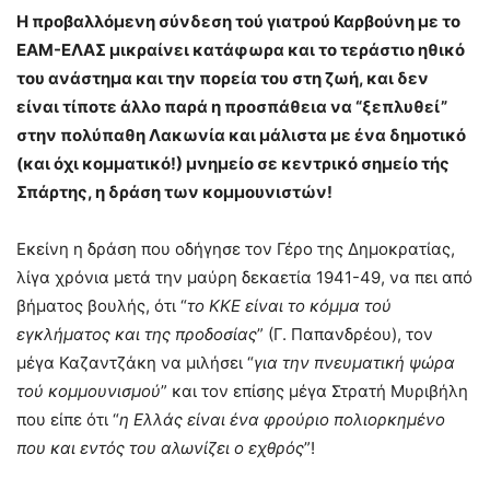
Η προβαλλόμενη σύνδεση τού γιατρού Καρβούνη με το
ΕΑΜ-ΕΛΑΣ μικραίνει κατάφωρα και το τεράστιο ηθικό
του ανάστημα και την πορεία του στη ζωή, και δεν
είναι τίποτε άλλο παρά η προσπάθεια να “ξεπλυθεί”
στην πολύπαθη Λακωνία και μάλιστα με ένα δημοτικό
(και όχι κομματικό!) μνημείο σε κεντρικό σημείο τής
Σπάρτης, η δράση των κομμουνιστών!
Εκείνη η δράση που οδήγησε τον Γέρο της Δημοκρατίας,
λίγα χρόνια μετά την μαύρη δεκαετία 1941-49, να πει από
βήματος βουλής, ότι “
το ΚΚΕ είναι το κόμμα τού
εγκλήματος και της προδοσίας
” (Γ. Παπανδρέου), τον
μέγα Καζαντζάκη να μιλήσει “
για την πνευματική ψώρα
τού κομμουνισμού
” και τον επίσης μέγα Στρατή Μυριβήλη
που είπε ότι “
η Ελλάς είναι ένα φρούριο πολιορκημένο
που και εντός του αλωνίζει ο εχθρός
”!