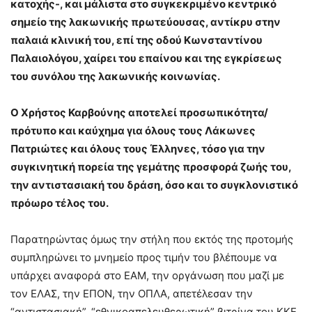
κατοχής-, και μάλιστα στο συγκεκριμένο κεντρικό
σημείο της λακωνικής πρωτεύουσας, αντίκρυ στην
παλαιά κλινική του, επί της οδού Κωνσταντίνου
Παλαιολόγου, χαίρει του επαίνου και της εγκρίσεως
του συνόλου της λακωνικής κοινωνίας.
Ο Χρήστος Καρβούνης αποτελεί προσωπικότητα/
πρότυπο και καύχημα για όλους τους Λάκωνες
Πατριώτες και όλους τους Έλληνες, τόσο για την
συγκινητική πορεία της γεμάτης προσφορά ζωής του,
την αντιστασιακή του δράση, όσο και το συγκλονιστικό
πρόωρο τέλος του.
Παρατηρώντας όμως την στήλη που εκτός της προτομής
συμπληρώνει το μνημείο προς τιμήν του βλέπουμε να
υπάρχει αναφορά στο ΕΑΜ, την οργάνωση που μαζί με
τον ΕΛΑΣ, την ΕΠΟΝ, την ΟΠΛΑ, απετέλεσαν την
“αντιστασιακή”, “εθνικοαπελευθερωτική” βιτρίνα του ΚΚΕ