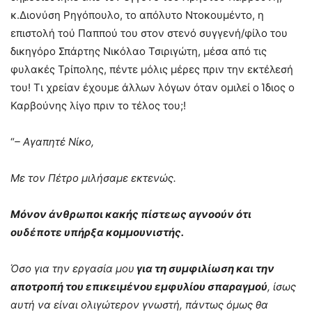
κ.Διονύση Ρηγόπουλο, το απόλυτο Ντοκουμέντο, η
επιστολή τού Παππού του στον στενό συγγενή/φίλο του
δικηγόρο Σπάρτης Νικόλαο Τσιριγώτη, μέσα από τις
φυλακές Τρίπολης, πέντε μόλις μέρες πριν την εκτέλεσή
του! Τι χρείαν έχουμε άλλων λόγων όταν ομιλεί ο Ίδιος ο
Καρβούνης λίγο πριν το τέλος του;!
“
–
Αγαπητέ Νίκο,
Με τον Πέτρο μιλήσαμε εκτενώς.
Μόνον άνθρωποι κακής πίστεως αγνοούν ότι
ουδέποτε υπήρξα κομμουνιστής.
Όσο για την εργασία μου
για τη συμφιλίωση και
την
αποτροπή του επικειμένου εμφυλίου σπαραγμού
,
ίσως
αυτή να είναι ολιγώτερον γνωστή, πάντως όμως
θα