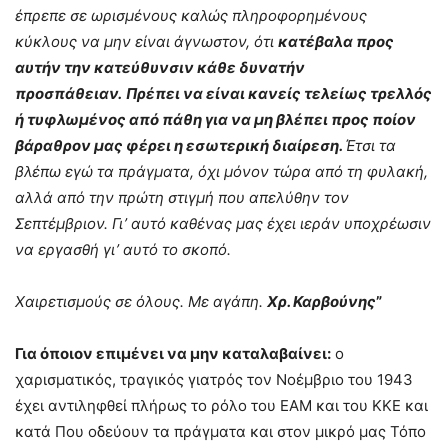
έπρεπε σε ωρισµένους καλώς πληροφορημένους
κύκλους
να μην είναι άγνωστον, ότι
κατέβαλα προς
αυτήν την
κατεύθυνσιν κάθε δυνατήν
προσπάθειαν.
Πρέπει να είναι
κανείς τελείως τρελλός
ή τυφλωμένος από πάθη για να
µη βλέπει προς ποίον
βάραθρον µας φέρει η εσωτερική διαίρεση.
Έτσι τα
βλέπω εγώ τα πράγματα, όχι μόνον
τώρα από τη φυλακή,
αλλά από την πρώτη στιγμή
που απελύθην τον
Σεπτέµβριον. Γι’ αυτό καθένας µας
έχει ιεράν υποχρέωσιν
να εργασθή γι’ αυτό το σκοπό.
Χαιρετισµο
ύ
ς σε όλους
.
Με αγάπη
.
Χρ. Καρβούνης
”
Για όποιον επιμένει να μην καταλαβαίνει:
ο
χαρισματικός, τραγικός γιατρός τον Νοέμβριο του 1943
έχει αντιληφθεί πλήρως το ρόλο του ΕΑΜ και του ΚΚΕ και
κατά Που οδεύουν τα πράγματα και στον μικρό μας Τόπο