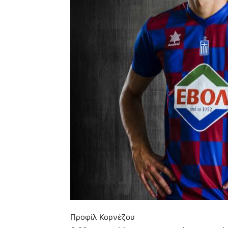
Προφίλ Κορνέζου