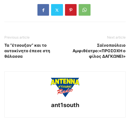
Previous article
Next article
Τα “έτσουξαν” και το
Σαϊνοπούλειο
αυτοκίνητο έπεσε στη
Αμφιθέατρο:«ΠΡΟΣΟΧΗ ο
θάλασσα
φίλος ΔΑΓΚΩΝΕΙ»
ant1south