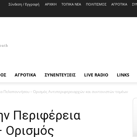
Σύνδεση / Εγγραφή
ΑΡΧΙΚΗ
ΤΟΠΙΚΑ ΝΕΑ
ΠΟΛΙΤΙΣΜΟΣ
ΑΓΡΟΤΙΚΑ
ΣΥ
outh
ΜΟΣ
ΑΓΡΟΤΙΚΑ
ΣΥΝΕΝΤΕΥΞΕΙΣ
LIVE RADIO
LINKS
ια Πελοποννήσου – Ορισμός Αντιπεριφερειαρχών και συντονιστών τομέων
ην Περιφέρεια
 Ορισμός