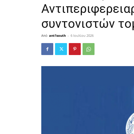
Αντιπεριφερεια
συντονιστών τ
Από
ant1south
-
6 Ιουλίου 2026