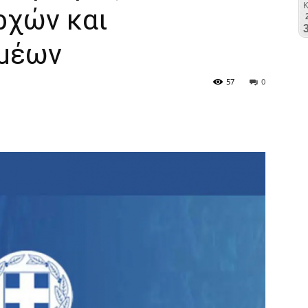
ρχών και
ομέων
57
0