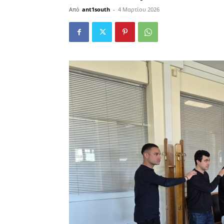
Από
ant1south
-
4 Μαρτίου 2026