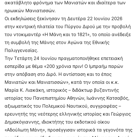
ακατάβλητο φρόνημα των Μανιατών και ιδιαίτερα των
ηρωικών Μανιατισσών.
Οι εκδηλώσεις ξεκίνησαν τη Δευτέρα 22 Ιουνίου 2026
στην κεντρική πλατεία του Πύργου Διρού με την προβολή
του ντοκιμαντέρ «Η Μάνη και το 1821», το οποίο ανέδειξε
τη συμβολή της Μάνης στον Αγώνα της Εθνικής
Παλιγγενεσίας.
Την Τετάρτη 24 Ιουνίου πραγματοποιήθηκε επετειακή
εσπερίδα με θέμα «200 χρόνια πριν! Ο Ιμπραήμ παρών
στην απόβαση στο Διρό. Η αντίσταση και το έπος
Μανιατών και Μανιατισσών», κατά την οποία οι κ.κ.
Μαρία Κ. Λιακάκη, ιστορικός – διδάκτωρ βυζαντινής
ιστορίας του Πανεπιστημίου Αθηνών, Ιωάννης Κατσαβός,
αξιωματικός του Πολεμικού Ναυτικού, συγγραφέας –
ερευνητής της νεότερης ελληνικής ιστορίας και Γεώργιος
Δημακόγιαννης, ιδιοκτήτης του εκδοτικού οίκου
«Αδούλωτη Μάνη», προσέγγισαν ιστορικά τα γεγονότα της