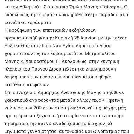
με τον Αθλητικό – Σκοπευτικό Όμιλο Μάνης «Ταίναρο». Οι
εκδηλώσεις της ημέρας ολοκληρώθηκαν με παραδοσιακά
μανιάτικα κεράσματα.
Η κορύφωση των επετειακών εκδηλώσεων
πραγματοποιήθηκε την Κυριακή 28 Ιουνίου με την τέλεση
Δοξολογίας στον Ιερό Ναό Αγίου Δημητρίου Διρού,
χοροστατούντος του Σεβασμιωτάτου Μητροπολίτου
Μάνης κ. Χρυσοστόμου Γ’. Ακολούθως, στην κεντρική
πλατεία του Πύργου Διρού τελέστηκε επιμνημόσυνη
δέηση υπέρ των πεσόντων και πραγματοποιήθηκε
κατάθεση στεφάνων.
Στη συνέχεια ο Δήμαρχος Ανατολικής Μάνης απηύθυνε
χαιρετισμό αναφέροντας μεταξύ άλλων πως «Η φετινή
επέτειος των 200 ετών από τη διεξαγωγή της μάχης, μάς
προσφέρει μια ξεχωριστή ευκαιρία να αναστοχαστούμε
τη σημασία της και να αναδείξουμε τα διαχρονικά
μηνύματα γενναιότητας, αυτοθυσίας και φιλοπατρίας που