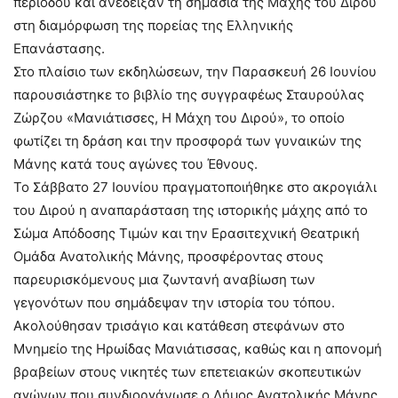
περιόδου και ανέδειξαν τη σημασία της Μάχης του Διρού
στη διαμόρφωση της πορείας της Ελληνικής
Επανάστασης.
Στο πλαίσιο των εκδηλώσεων, την Παρασκευή 26 Ιουνίου
παρουσιάστηκε το βιβλίο της συγγραφέως Σταυρούλας
Ζώρζου «Μανιάτισσες, Η Μάχη του Διρού», το οποίο
φωτίζει τη δράση και την προσφορά των γυναικών της
Μάνης κατά τους αγώνες του Έθνους.
Το Σάββατο 27 Ιουνίου πραγματοποιήθηκε στο ακρογιάλι
του Διρού η αναπαράσταση της ιστορικής μάχης από το
Σώμα Απόδοσης Τιμών και την Ερασιτεχνική Θεατρική
Ομάδα Ανατολικής Μάνης, προσφέροντας στους
παρευρισκόμενους μια ζωντανή αναβίωση των
γεγονότων που σημάδεψαν την ιστορία του τόπου.
Ακολούθησαν τρισάγιο και κατάθεση στεφάνων στο
Μνημείο της Ηρωίδας Μανιάτισσας, καθώς και η απονομή
βραβείων στους νικητές των επετειακών σκοπευτικών
αγώνων που συνδιοργάνωσε ο Δήμος Ανατολικής Μάνης