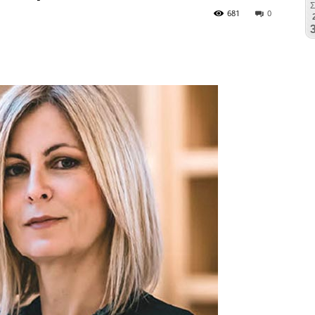
681
0