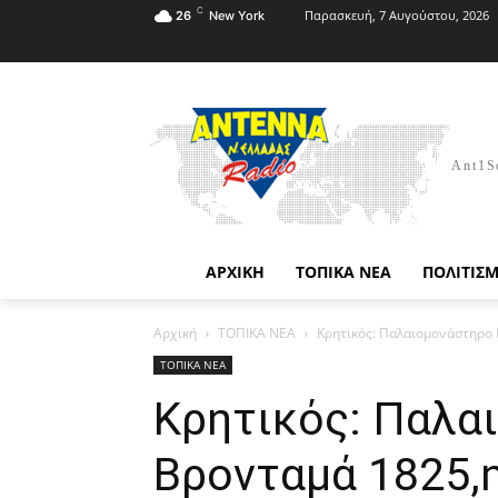
C
Παρασκευή, 7 Αυγούστου, 2026
26
New York
Ant1S
ΑΡΧΙΚΗ
ΤΟΠΙΚΑ ΝΕΑ
ΠΟΛΙΤΙΣ
Αρχική
ΤΟΠΙΚΑ ΝΕΑ
Κρητικός: Παλαιομονάστηρο 
ΤΟΠΙΚΑ ΝΕΑ
Κρητικός: Παλα
Βρονταμά 1825,η