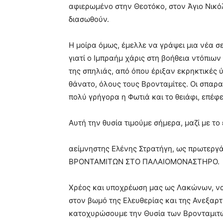
αφιερωμένο στην Θεοτόκο, στον Άγιο Νικό
διασωθούν.
Η μοίρα όμως, έμελλε να γράψει μια νέα σε
γιατί ο Ιμπραήμ χάρις στη βοήθεια ντόπι
της σπηλιάς, από όπου έριξαν εκρηκτικές 
θάνατο, όλους τους Βρονταμίτες. Οι σπαρ
πολύ γρήγορα η Φωτιά και το θειάφι, επέφε
Αυτή την θυσία τιμούμε σήμερα, μαζί με το
αείμνηστης Ελένης Στρατήγη, ως πρωτεργ
ΒΡΟΝΤΑΜΙΤΩΝ ΣΤΟ ΠΑΛΑΙΟΜΟΝΑΣΤΗΡΟ.
Χρέος και υποχρέωση μας ως Λακώνων, να
στον βωμό της Ελευθερίας και της Ανεξαρτ
κατοχυρώσουμε την Θυσία των Βρονταμιτ