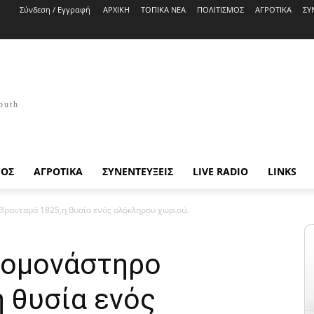
Σύνδεση / Εγγραφή
ΑΡΧΙΚΗ
ΤΟΠΙΚΑ ΝΕΑ
ΠΟΛΙΤΙΣΜΟΣ
ΑΓΡΟΤΙΚΑ
ΣΥ
outh
ΜΟΣ
ΑΓΡΟΤΙΚΑ
ΣΥΝΕΝΤΕΥΞΕΙΣ
LIVE RADIO
LINKS
Βρονταμά 1825,η θυσία ενός ολόκληρου χωριού.
ιομονάστηρο
 θυσία ενός