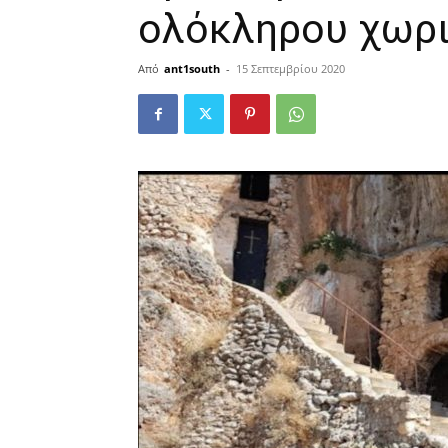
ολόκληρου χωρι
Από
ant1south
-
15 Σεπτεμβρίου 2020