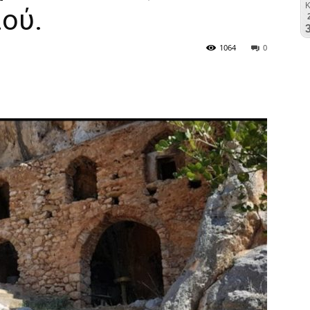
ού.
1064
0