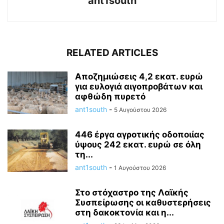
ant1south
RELATED ARTICLES
Aποζημιώσεις 4,2 εκατ. ευρώ
για ευλογιά αιγοπροβάτων και
αφθώδη πυρετό
ant1south
-
5 Αυγούστου 2026
446 έργα αγροτικής οδοποιίας
ύψους 242 εκατ. ευρώ σε όλη
τη...
ant1south
-
1 Αυγούστου 2026
Στο στόχαστρο της Λαϊκής
Συσπείρωσης οι καθυστερήσεις
στη δακοκτονία και η...