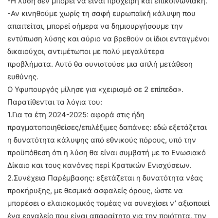
-Η λύση δεν μπορεί να είναι πρόχειρη και επικοινωνιακή.
-Αν κινηθούμε χωρίς τη σαφή ευρωπαϊκή κάλυψη που
απαιτείται, μπορεί σήμερα να δημιουργήσουμε την
εντύπωση λύσης και αύριο να βρεθούν οι ίδιοι ενταγμένοι
δικαιούχοι, αντιμέτωποι με πολύ μεγαλύτερα
προβλήματα. Αυτό θα συνιστούσε μια απλή μετάθεση
ευθύνης.
Ο Υφυπουργός μίλησε για «χειρισμό σε 2 επίπεδα».
Παρατίθενται τα λόγια του:
1.Για τα έτη 2024-2025: αφορά στις ήδη
πραγματοποιηθείσες/επιλέξιμες δαπάνες: εδώ εξετάζεται
η δυνατότητα κάλυψης από εθνικούς πόρους, υπό την
προϋπόθεση ότι η λύση θα είναι συμβατή με το Ενωσιακό
Δίκαιο και τους κανόνες περί Κρατικών Ενισχύσεων.
2.Συνέχεια Παρέμβασης: εξετάζεται η δυνατότητα νέας
προκήρυξης, με θεσμικά ασφαλείς όρους, ώστε να
μπορέσει ο ελαιοκομικός τομέας να συνεχίσει ν’ αξιοποιεί
ένα εργαλείο που είναι απαραίτητο για την ποιότητα, την