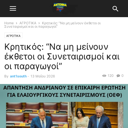
Home
ΑΓΡΟΤΙΚΑ
Κρητικός: “Να μη μείνουν έκθετοι οι
Συνεταιρισμοί και οι παραγωγοί”
ΑΓΡΟΤΙΚΑ
Κρητικός: “Να μη μείνουν
έκθετοι οι Συνεταιρισμοί και
οι παραγωγοί”
120
0
By
ant1south
-
13 Μαΐου 2026