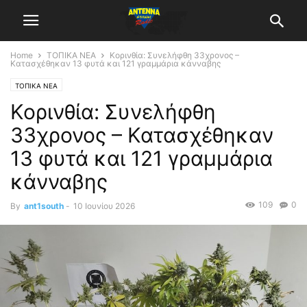
Home
ΤΟΠΙΚΑ ΝΕΑ
Κορινθία: Συνελήφθη 33χρονος –
Κατασχέθηκαν 13 φυτά και 121 γραμμάρια κάνναβης
ΤΟΠΙΚΑ ΝΕΑ
Κορινθία: Συνελήφθη
33χρονος – Κατασχέθηκαν
13 φυτά και 121 γραμμάρια
κάνναβης
109
0
By
ant1south
-
10 Ιουνίου 2026