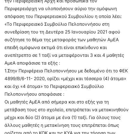
την Περιφερειακή Αρχή και προσωπικά τον
Περιφερειάρχη να υλοποιήσουν αύριο την ομόφωνη
απόφαση του Περιφερειακού Συμβουλίου η οποία λέει:
«Το Περιφερειακό Συμβούλιο Πελοποννήσου στη
συνεδρίαση του τη Δευτέρα 25 Ιανουαρίου 2021 αφού
συζήτησε το θέμα της μεταφοράς των μαθητών ΑμΕΑ
επειδή ομόφωνα εκτιμά ότι είναι επικίνδυνο και
ανεπίτρεπτο σε 1 ταξί να μεταφέρονται 3 και 4 μαθητές
ΑμεΑ αποφάσισε τα εξής :
1.Στην Περιφέρεια Πελοποννήσου με δεδομένο ότι το ΦΕΚ
4899/Β/6-11- 2020, ορίζει «μέχρι και τέσσερα (4) άτομα»
και όχι «4 άτομα» το Περιφερειακό Συμβούλιο
Πελοποννήσου αποφάσισε :
Οι μαθητές ΑμΕΑ από σήμερα και στο εξής για τη
μετάβαση τους στο σχολείο, επιτρέπεται να μετακινηθούν
μέχρι και δύο (2) άτομα με ένα (1) ταξί. Για όλους τους
άλλους μαθητές η μετακίνηση τους επιτρέπεται όπως
ορίζεται από το ΚΟΚ και τις ΚΥΑ για την τήρηση των