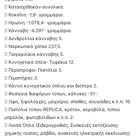
 Κατασχέθηκαν συνολικά:
 Κοκαΐνη -1,6- γραμμάρια.
 Ηρωίνη -1.078,4- γραμμάρια.
 Κάνναβη -4.297- γραμμάρια.
 Δενδρύλλια κάνναβης 5.
 Ναρκωτικά χάπια 237,5.
 Τσιγαριλίκια κάνναβης 5.
 Κυνηγετικά όπλα- Τυφέκια 12.
 Περίστροφα- Πιστόλια 3.
 Γεμιστήρας 3.
 Κάννη κυνηγετικού όπλου και διόπτρα 2.
 Φυσίγγια διαφόρων τύπων, κάλυκες -51-.
 Ξίφη, ξιφολόγχες, μαχαίρια, σπάθες, σουγιάδες κ.λ.π. 16.
 Πιστόλια τύπου REPLICA, κρότου, αερoβόλα, τύπου
μπρελόκ, φωτοβολίδων κ.λ.π. 2.
 Λοιπά Όπλα (Σιδερογροθιές, Συσκευές εκτόξευσης
χημικής ουσίας, ράβδοι, συσκευές ηλεκτρικής εκκένωσης