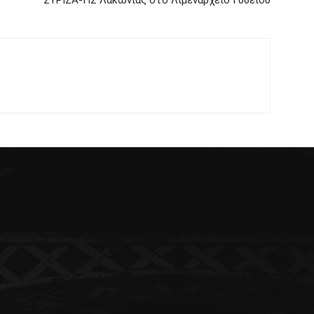
ΣΥΡΙΖΑ-ΠΣ Λακωνίας στο Λιμεναρχείο Γυθείου