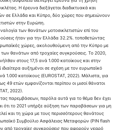
οδική ασφάλεια διενεργεί έρευνα για τη χρήση
ικλέτας. Η έρευνα διεξάγεται διαδικτυακά και
τών σε Ελλάδα και Κύπρο, δύο χώρες που σημειώνουν
τιστών στην Ευρώπη.
 αναλογία των θανάτων μοτοσικλετιστών επί του
ούσεις ήταν για την Ελλάδα 32.2%. τοποθετώντας
ευρωπαϊκές χώρες, ακολουθούμενη από την Κύπρο με
υ των θανάτων από τροχαίες συγκρούσεις. Το 2020,
νήλθαν στους 17,5 ανά 1.000 κατοίκους και στην
ί ιδιαίτερα αυξημένοι σε σχέση με τον ευρωπαϊκό
νά 1.000 κατοίκους (EUROSTAT, 2022). Μάλιστα, για
ως 49 ετών εμφανίζονται περίπου οι μισοί θάνατοι
ΤΑΤ, 2022).
τητας παρεμβάσεων, παρόλα αυτά για το θέμα δεν έχει
αι ότι το 2021 υπήρξε αύξηση των παραβάσεων για μη
λεί και τη χώρα με τους περισσότερους θανάτους
ρωπαϊκό Συμβούλιο Ασφάλειας Μεταφορών (PIN flash
ων από τροχαίες συγκρούσεις που αφορούν νεαρό