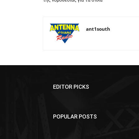
της νομοθεσίας για τα όπλα
ant1south
EDITOR PICKS
POPULAR POSTS