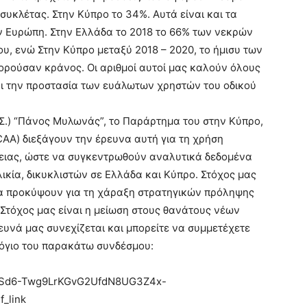
συκλέτας. Στην Κύπρο το 34%. Αυτά είναι και τα
 Ευρώπη. Στην Ελλάδα το 2018 το 66% των νεκρών
υ, ενώ Στην Κύπρο μεταξύ 2018 – 2020, το ήμισυ των
ούσαν κράνος. Οι αριθμοί αυτοί μας καλούν όλους
ι την προστασία των ευάλωτων χρηστών του οδικού
.ΑΣ.) “Πάνος Μυλωνάς”, το Παράρτημα του στην Κύπρο,
CAA) διεξάγουν την έρευνα αυτή για τη χρήση
ειας, ώστε να συγκεντρωθούν αναλυτικά δεδομένα
λικία, δικυκλιστών σε Ελλάδα και Κύπρο. Στόχος μας
θα προκύψουν για τη χάραξη στρατηγικών πρόληψης
 Στόχος μας είναι η μείωση στους θανάτους νέων
υνά μας συνεχίζεται και μπορείτε να συμμετέχετε
όγιο του παρακάτω συνδέσμου:
pQLSd6-Twg9LrKGvG2UfdN8UG3Z4x-
_link