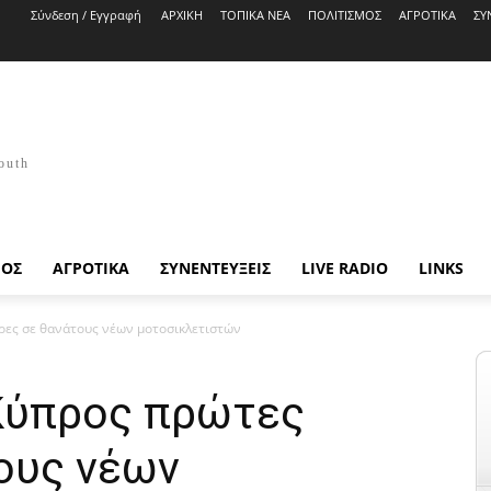
Σύνδεση / Εγγραφή
ΑΡΧΙΚΗ
ΤΟΠΙΚΑ ΝΕΑ
ΠΟΛΙΤΙΣΜΟΣ
ΑΓΡΟΤΙΚΑ
ΣΥ
outh
ΜΟΣ
ΑΓΡΟΤΙΚΑ
ΣΥΝΕΝΤΕΥΞΕΙΣ
LIVE RADIO
LINKS
ρες σε θανάτους νέων μοτοσικλετιστών
 Κύπρος πρώτες
ους νέων