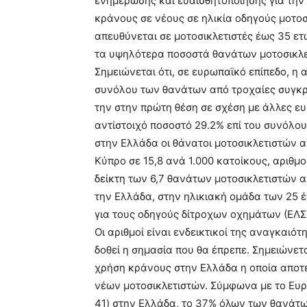
ενημέρωσης και ευαισθητοποίησης για την 
κράνους σε νέους σε ηλικία οδηγούς μοτοσ
απευθύνεται σε μοτοσικλετιστές έως 35 ε
τα υψηλότερα ποσοστά θανάτων μοτοσικλε
Σημειώνεται ότι, σε ευρωπαϊκό επίπεδο, η
συνόλου των θανάτων από τροχαίες συγκρ
την στην πρώτη θέση σε σχέση με άλλες 
αντίστοιχό ποσοστό 29.2% επί του συνόλο
στην Ελλάδα οι θάνατοι μοτοσικλετιστών α
Κύπρο σε 15,8 ανά 1.000 κατοίκους, αριθμο
δείκτη των 6,7 θανάτων μοτοσικλετιστών α
την Ελλάδα, στην ηλικιακή ομάδα των 25 έ
για τους οδηγούς δίτροχων οχημάτων (ΕΛΣ
Οι αριθμοί είναι ενδεικτικοί της αναγκαιό
δοθεί η σημασία που θα έπρεπε. Σημειώνετ
χρήση κράνους στην Ελλάδα η οποία αποτε
νέων μοτοσικλετιστών. Σύμφωνα με το Ευ
41) στην Ελλάδα, το 37% όλων των θανάτ