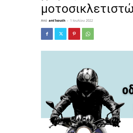
μοτοσικλετιστ
Από
ant1south
-
1 Ιουλίου 2022