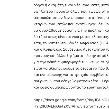
οδηγό ή αναβάτη είναι νέοι αναβάτες μοτο
υψηλότερα ποσοστά όλων των χωρών στην
μοτοσικλετιστών δεν φορούσε το κράνος το
νεαρών αναβατών που σκοτώθηκαν δεν φορ
να αναλάβουμε δράση για την πρόληψη κα
δικτύου όπως είναι οι νέοι μοτοσικλετιστές.
Έτσι, το Ινστιτούτο Οδικής Ασφάλειας (Ι.Ο
και ο Κυπριακός Σύνδεσμος Αυτοκινήτου (
κράνους και άλλα ζητήματα οδικής ασφάλ
για την οδική συμπεριφορά των νέων, σε η
είναι να αξιοποιήσουμε τα δεδομένα που 
και ενημέρωσης για τα τροχαία συμβάντα.
ανθρώπων που οδηγούν μοτοσικλέτα. Η έρε
και εσείς συμπληρώνοντας το ερωτηματολ
https://docs.google.com/forms/d/e/1FAI
HYl2ltU0yElgGu4ZX3rAFw/viewform?usp=sf