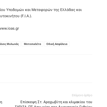
γείου Υποδομών και Μεταφορών της Ελλάδας και
τοκινήτου (F.I.A.).
www.ioas.gr
Πάνος Μυλωνάς
Μοτοσικλέτα
Οδική Ασφάλεια
Επόμενο άρθρο
ση
Επίσκεψη Στ. Αραχωβίτη και κλιμακίου του