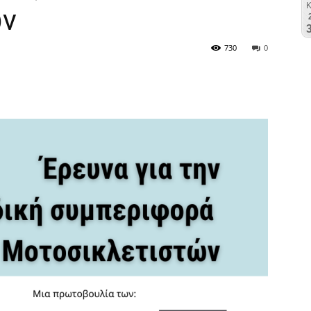
ών
730
0